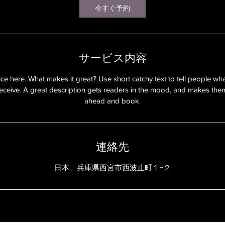
今すぐ予約
サービス内容
ce here. What makes it great? Use short catchy text to tell people wha
 receive. A great description gets readers in the mood, and makes the
連絡先
日本、兵庫県西宮市西波止町１−２